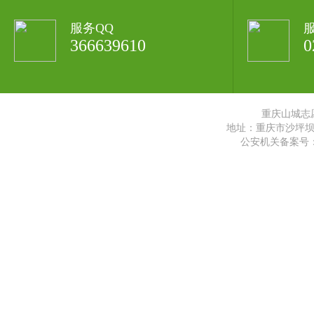
服务QQ
366639610
0
重庆山城志
地址：重庆市沙坪坝区
公安机关备案号