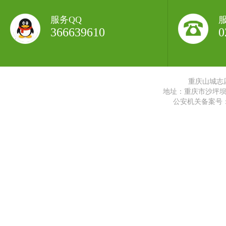
服务QQ
366639610
0
重庆山城志
地址：重庆市沙坪坝区
公安机关备案号