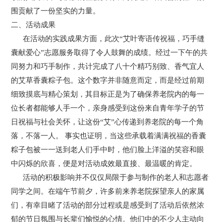
围贡献了一份坚实的力量。
二、活动成果
在活动的实践成果方面，此次“艾叶寄语传祝福，巧手缝
囊献爱心”志愿服务取得了令人鼓舞的成绩。经过一下午的共
同努力和巧手制作，共计完成了八十个精巧别致、香气宜人
的艾草香囊粽子包。这个数字并非随意而定，而是经过前期
细致摸底与精心策划，其目标正是为了确保养老院内的每一
位长者都能够人手一个，亲身感受到这份来自青年学子的节
日祝福与社会关怀，让这份“艾”心传递到养老院的每一个角
落，不落一人。 事实也证明，当这些承载着满满祝福的香囊
粽子包被一一送到老人们手中时，他们脸上洋溢的笑容和眼
中闪烁的欣喜，便是对活动成效最直接、最温暖的肯定。
活动的积极影响并不仅仅局限于参与制作的老人和志愿者
同学之间。在端午节前夕，许多前来养老院探望亲人的家属
们，有幸目睹了活动的部分过程或是感受到了活动后依然浓
郁的节日氛围与长辈们愉悦的心情。他们中的不少人主动向