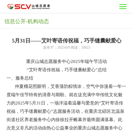
首
页
志
信息公开-机构动态
愿
需
5月31日——艾叶寄语传祝福，巧手缝囊献爱心
者
要
活
发布于：2025/6/9 阅读：10023
之
志
动
公
重庆山城志愿服务中心2025年端午节活动
“艾叶寄语传祝福，巧手缝囊献爱心”总结
家
愿
中
益
加
一、服务总结
仲夏榴花照眼明，艾香蒲韵粽情浓，空气中弥漫着一年一
者
心
项
入
信
度端午佳节特有的清香与期盼。就在这充满中华传统文化魅
目
我
息
关
力的2025年5月31日，一场洋溢着温馨与爱意的“艾叶寄语传
祝福，巧手缝囊献爱心”志愿服务活动，在重庆北碚区北温泉
们
公
于
街道社区养老服务中心内徐徐拉开帷幕并最终圆满落幕。此
次意义非凡的活动由热心公益事业的重庆山城志愿服务中心
开
我