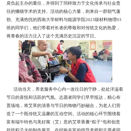
肩负起主办的重任，并得到了同样致力于文化传承与社会责
们
任的懒猫学术的支持。活动的核心力量，则来自一群朝气蓬
勃、充满热忱的西南大学材料与能源学院2023级材料物理03
班的同学们，他们带着对长者的尊敬和对传统文化的热爱，
将青春的活力注入了这个充满历史沉淀的节日。
活动当天，养老服务中心内一改往日的宁静，处处洋溢着
节日的喜悦和活跃的气氛。志愿者同学们早早抵达，精心布
置场地，将艾草的清香与节日的饰物巧妙融合，为老人们营
造了一个既传统又温馨的互动空间。活动的核心环节围绕着
富有端午特色与美好寓（艾）意的艾草香囊“粽子”包和创意
折纸粽子卡的制作展开。在经验丰富的指导老师和志愿者同