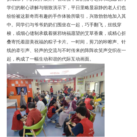
学们的耐心讲解与细致演示下，平日里略显寂静的老人们也
纷纷被这新奇而有趣的手作体验所吸引，兴致勃勃地加入其
中。同学们与爷爷奶奶们围坐在一起，巧手翻飞，丝线穿
梭，或细心缝制承载着驱邪纳福愿望的艾草香囊，或精心折
叠寄托着甜美祝福的粽子卡片。一时间，剪刀的咔嚓声、针
线的牵引声、轻声的交流与不时传来的阵阵欢笑声交织在一
起，构成了一幅生动和谐的代际互动画面。