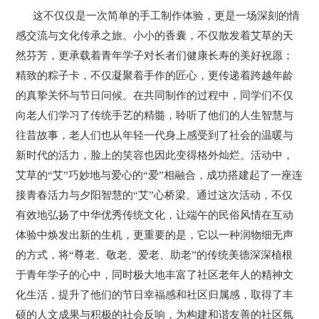
这不仅仅是一次简单的手工制作体验，更是一场深刻的情
感交流与文化传承之旅。小小的香囊，不仅散发着艾草的天
然芬芳，更承载着青年学子对长者们健康长寿的美好祝愿；
精致的粽子卡，不仅凝聚着手作的匠心，更传递着跨越年龄
的真挚关怀与节日问候。在共同制作的过程中，同学们不仅
向老人们学习了传统手艺的精髓，聆听了他们的人生智慧与
往昔故事，老人们也从年轻一代身上感受到了社会的温暖与
新时代的活力，脸上的笑容也因此变得格外灿烂。活动中，
艾草的“艾”巧妙地与爱心的“爱”相融合，成功搭建起了一座连
接青春活力与夕阳智慧的“艾”心桥梁。通过这次活动，不仅
有效地弘扬了中华优秀传统文化，让端午的民俗风情在互动
体验中焕发出新的生机，更重要的是，它以一种润物细无声
的方式，将“尊老、敬老、爱老、助老”的传统美德深深植根
于青年学子的心中，同时极大地丰富了社区老年人的精神文
化生活，提升了他们的节日幸福感和社区归属感，取得了丰
硕的人文成果与积极的社会反响，为构建和谐友善的社区氛