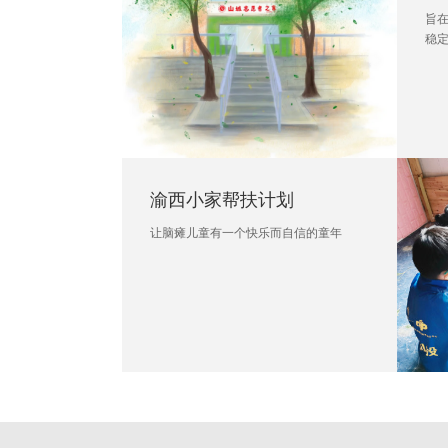
旨
稳
渝西小家帮扶计划
让脑瘫儿童有一个快乐而自信的童年