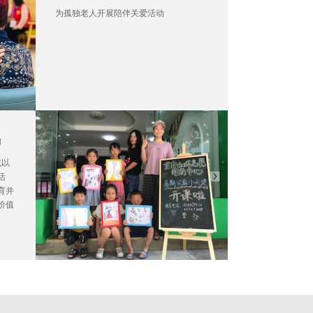
为孤独老人开展陪伴关爱活动
捐
或以
活
育并
价值